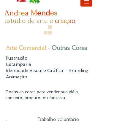
A
nd
r
e
a
M
e
n
d
e
s
estúdio de arte e
c
r
i
a
ç​
ã
o
Arte Comercial -
Outras Cores
Ilustração
Estamparia
Identidade Visual e Gráfica - Branding
Animação
​Todas as cores para vender sua idéia,
conceito, produto, ou fantasia.
.
Trabalho voluntário