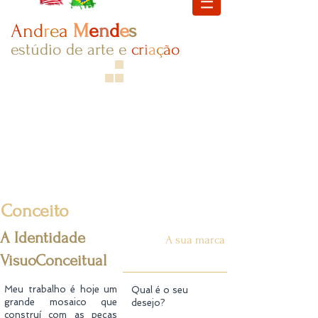
A
nd
r
e
a
M
e
n
d
e
s
estúdio de arte e
c
r
i
a
ç​
ã
o
Conceito
A Identidade
A sua marca
VisuoConceitual
Meu trabalho é hoje um
Qual é o seu
grande mosaico que
desejo?
construí com as peças