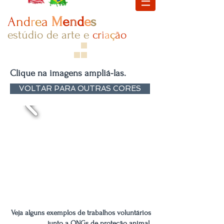
A
nd
r
e
a
M
e
n
d
e
s
estúdio de arte e
c
r
i
a
ç​
ã
o
Clique na imagens ampliá-las.
VOLTAR PARA OUTRAS CORES
Veja alguns exemplos de trabalhos voluntários
junto a ONGs de proteção animal.