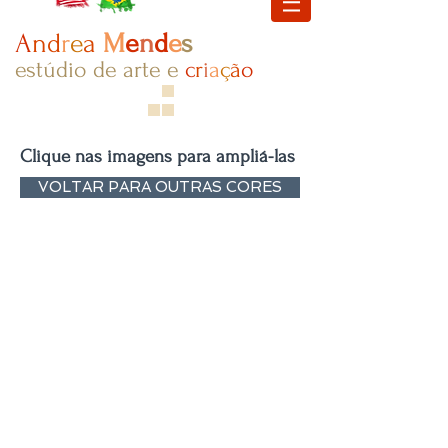
A
nd
r
e
a
M
e
n
d
e
s
estúdio de arte e
c
r
i
a
ç​
ã
o
Clique nas imagens para ampliá-las
VOLTAR PARA OUTRAS CORES