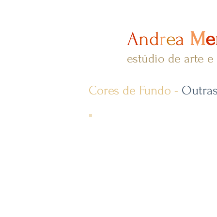
A
nd
r
e
a
M
e
estúdio de arte e
Cores de Fundo -
Outras