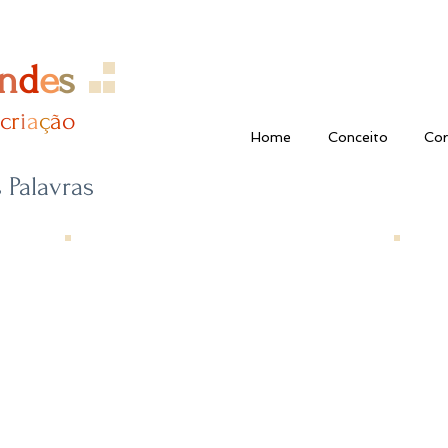
n
d
e
s
c
r
i
a
ç​
ã
o
Home
Conceito
Cor
 Palavras