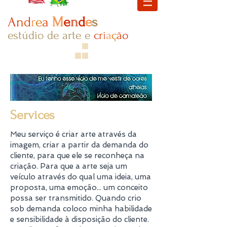
A
nd
r
e
a
M
e
n
d
e
s
estúdio de arte e
c
r
i
a
ç​
ã
o
Services
Meu serviço é criar arte através da
imagem, criar a partir da demanda do
cliente, para que ele se reconheça na
criação. Para que a arte seja um
veículo através do qual uma ideia, uma
proposta, uma emoção... um conceito
possa ser transmitido. Quando crio
sob demanda coloco minha habilidade
e sensibilidade à disposição do cliente.