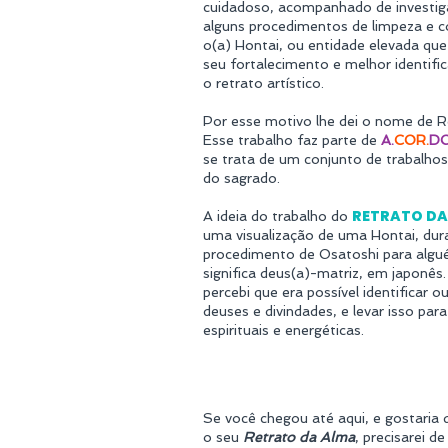
cuidadoso, acompanhado de investiga
alguns procedimentos de limpeza e 
o(a) Hontai, ou entidade elevada que 
seu fortalecimento e melhor identifi
o retrato artístico.
Por esse motivo lhe dei o nome de R
Esse trabalho faz parte de
A.
COR.
D
se trata de um conjunto de trabalhos
do sagrado.
RETRATO DA
A ideia do trabalho do
uma visualização de uma Hontai, du
procedimento de Osatoshi para algu
significa deus(a)-matriz, em japonês.
percebi que era possível identificar o
deuses e divindades, e levar isso par
espirituais e energéticas.
Se você chegou até aqui, e gostaria
o seu
Retrato da Alma
, precisarei d