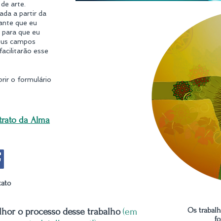
de arte.
da a partir da
tante que eu
 para que eu
seus campos
facilitarão esse
brir o formulário
rato da Alma
tato
Os trabal
hor o processo desse trabalho
(em
f