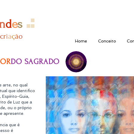
n
d
e
s
c
r
i
a
ç​
ã
o
Home
Conceito
Cor
COR
DO SAGRADO
 arte, no qual
tual que identifico
 Espírito-Guia,
rito de Luz que a
de, ou o próprio
se apresente.
ncia que é
cesso é