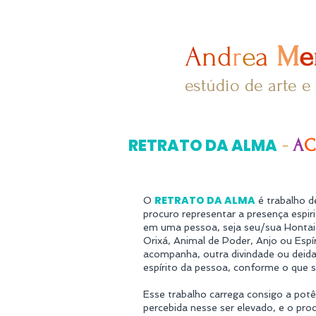
A
nd
r
e
a
M
e
estúdio de arte e
-
RETRATO DA ALMA
A
RETRATO DA ALMA
O
é trabalho de
procuro representar a presença espiri
em uma pessoa, seja seu/sua Hontai,
Orixá, Animal de Poder, Anjo ou Espí
acompanha, outra divindade ou deida
espírito da pessoa, conforme o que 
Esse trabalho carrega consigo a potê
percebida nesse ser elevado, e o pro