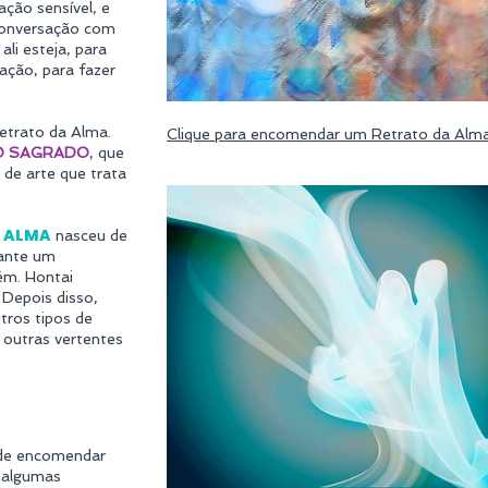
ção sensível, e
conversação com
ali esteja, para
cação, para fazer
etrato da Alma.
Clique para encomendar um Retrato da Alm
O SAGRADO
, que
 de arte que trata
 ALMA
nasceu de
rante um
ém. Hontai
 Depois disso,
utros tipos de
a outras vertentes
 de encomendar
e algumas